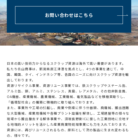
お問い合わせはこちら
日本の高い技術力からなるスクラップ資源は海外で高い需要があります。
私たち北山商事は、新潟県直江津港を拠点とし、4つの事業を通じて、中
国、韓国、タイ、インドネシア等、各国のニーズに向けスクラップ資源を輸
出しております。
資源リサイクル事業、資源リユース事業では、鉄スクラップやスチール缶、
アルミ缶、銅、アルミ、ステンレス、真鍮、レアメタル、その他非鉄金属、
OA機器、産業機械、農業機械、工業機械、電気製品などを積極買取りし、
「循環型社会」の構築に積極的に取り組んでおります。
また、事業所や工場の引越し、廃業や倒産に伴う什器類、廃機械、搬出困難
な大型機械、産業用機械や各種プラント設備を解体し、
工場建屋等の様々な
現場から搬出撤去する解体事業や、須坂長野東ICに接した工業団地に立地す
る地理的メリットを活かした産業廃棄物処理事業にも力を入れております。
資源には、再びリユースされるもの、原料として次の製品に生まれ変わるも
の、様々です。