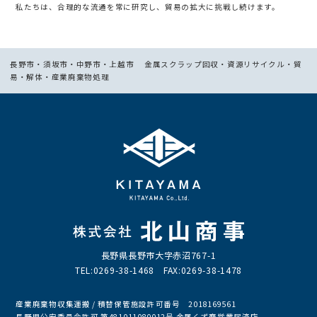
私たちは、合理的な流通を常に研究し、貿易の拡大に挑戦し続けます。
長野市・須坂市・中野市・上越市 金属スクラップ回収・資源リサイクル・貿
易・解体・産業廃棄物処理
長野県長野市大字赤沼767-1
TEL:0269-38-1468 FAX:0269-38-1478
産業廃棄物収集運搬 / 積替保管施設許可番号 2018169561
長野県公安委員会許可 第481011080012号 金属くず商営業届済店