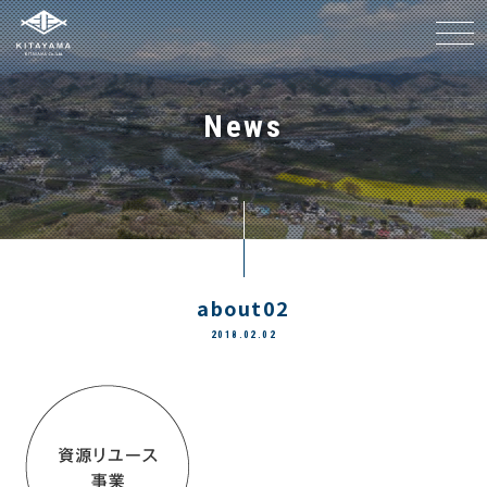
メニ
News
about02
2018.02.02