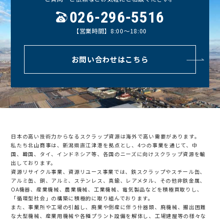
026-296-5516
【営業時間】8:00〜18:00
お問い合わせはこちら
日本の高い技術力からなるスクラップ資源は海外で高い需要があります。
私たち北山商事は、新潟県直江津港を拠点とし、4つの事業を通じて、中
国、韓国、タイ、インドネシア等、各国のニーズに向けスクラップ資源を輸
出しております。
資源リサイクル事業、資源リユース事業では、鉄スクラップやスチール缶、
アルミ缶、銅、アルミ、ステンレス、真鍮、レアメタル、その他非鉄金属、
OA機器、産業機械、農業機械、工業機械、電気製品などを積極買取りし、
「循環型社会」の構築に積極的に取り組んでおります。
また、事業所や工場の引越し、廃業や倒産に伴う什器類、廃機械、搬出困難
な大型機械、産業用機械や各種プラント設備を解体し、
工場建屋等の様々な