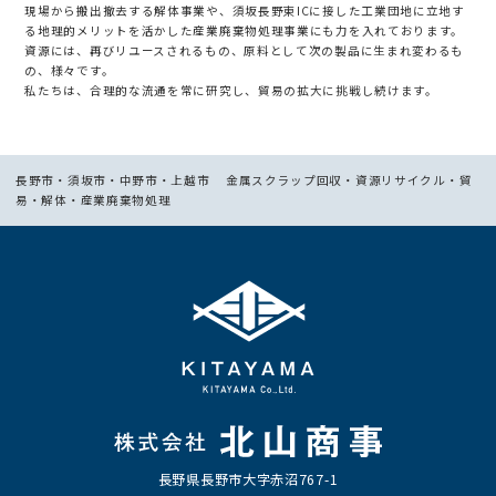
現場から搬出撤去する解体事業や、須坂長野東ICに接した工業団地に立地す
る地理的メリットを活かした産業廃棄物処理事業にも力を入れております。
資源には、再びリユースされるもの、原料として次の製品に生まれ変わるも
の、様々です。
私たちは、合理的な流通を常に研究し、貿易の拡大に挑戦し続けます。
長野市・須坂市・中野市・上越市 金属スクラップ回収・資源リサイクル・貿
易・解体・産業廃棄物処理
長野県長野市大字赤沼767-1