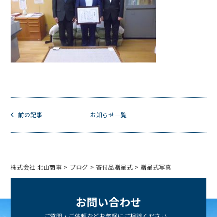
前の記事
お知らせ一覧
株式会社 北山商事
>
ブログ
>
寄付品贈呈式
>
贈呈式写真
お
問
い
合
わ
せ
ご質問・ご依頼などお気軽にご相談ください。