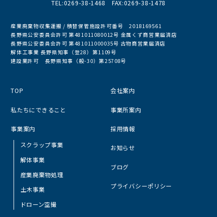
TEL:0269-38-1468 FAX:0269-38-1478
産業廃棄物収集運搬 / 積替保管施設許可番号 2018169561
長野県公安委員会許可 第481011080012号 金属くず商営業届済店
長野県公安委員会許可 第481011000035号 古物商営業届済店
解体工事業 長野県知事（登28）第1109号
建設業許可 長野県知事（般-30）第25708号
TOP
会社案内
私たちにできること
事業所案内
事業案内
採用情報
スクラップ事業
お知らせ
解体事業
ブログ
産業廃棄物処理
プライバシーポリシー
土木事業
ドローン空撮